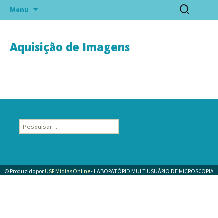
Pular
Pesquisar
Menu
para
por:
o
conteúdo
Aquisição de Imagens
Pesquisar
por:
© Produzido por
USP Mídias Online
- LABORATÓRIO MULTIUSUÁRIO DE MICROSCOPIA
ELETRÔNICA