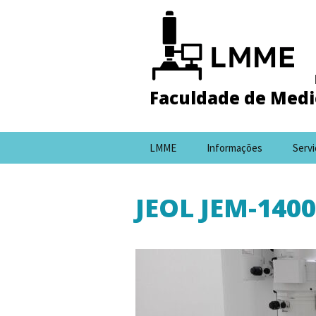
Faculdade de Medic
Pular
LMME
Informações
Serv
para
o
conteúdo
JEOL JEM-1400