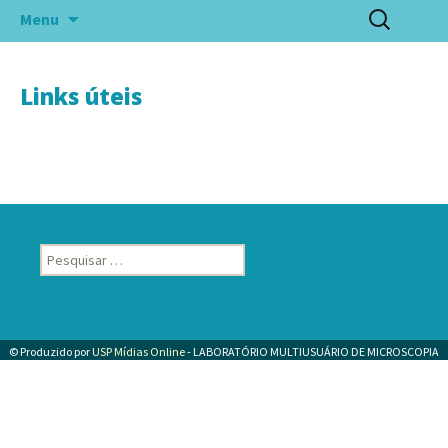
Pular
Pesquisar
Menu
para
por:
o
conteúdo
Links úteis
Pesquisar
por:
© Produzido por
USP Mídias Online
- LABORATÓRIO MULTIUSUÁRIO DE MICROSCOPIA
ELETRÔNICA