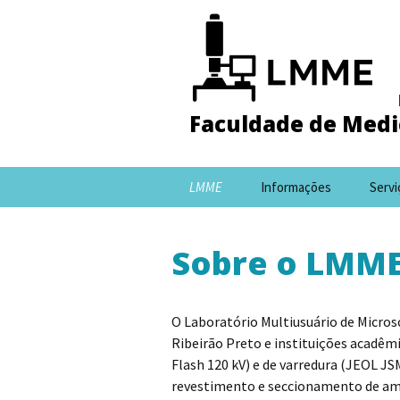
Faculdade de Medic
Pular
LMME
Informações
Servi
para
o
conteúdo
Sobre o LMM
O Laboratório Multiusuário de Micros
Ribeirão Preto e instituições acadêm
Flash 120 kV) e de varredura (JEOL 
revestimento e seccionamento de amos