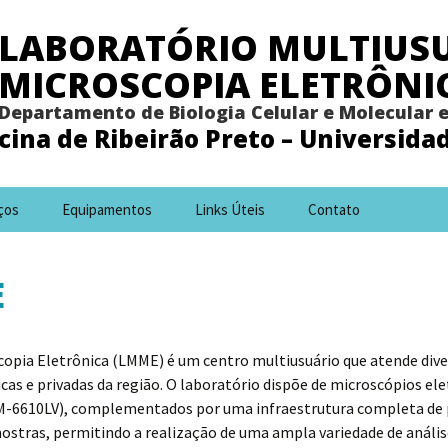
LABORATÓRIO MULTIUSU
MICROSCOPIA ELETRÔNI
Departamento de Biologia Celular e Molecular 
ina de Ribeirão Preto – Universida
ços
Equipamentos
Links Úteis
Contato
E
copia Eletrônica (LMME) é um centro multiusuário que atende div
icas e privadas da região. O laboratório dispõe de microscópios e
JSM-6610LV), complementados por uma infraestrutura completa de 
tras, permitindo a realização de uma ampla variedade de análises 