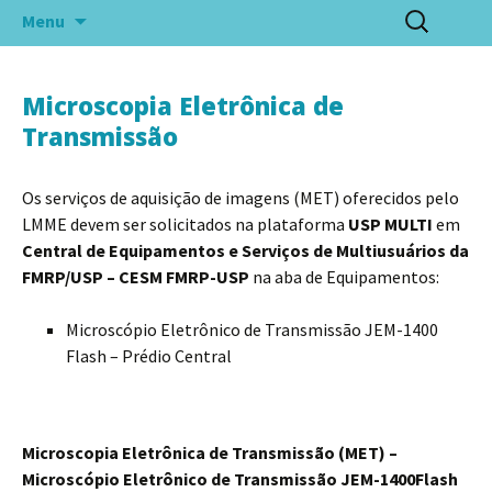
Pular
Pesquisar
Menu
para
por:
o
conteúdo
Microscopia Eletrônica de
Transmissão
Os serviços de aquisição de imagens (MET) oferecidos pelo
LMME devem ser solicitados na plataforma
USP MULTI
em
Central de Equipamentos e Serviços de Multiusuários da
FMRP/USP – CESM FMRP-USP
na aba de Equipamentos:
Microscópio Eletrônico de Transmissão JEM-1400
Flash – Prédio Central
Microscopia Eletrônica de Transmissão (MET) –
Microscópio Eletrônico de Transmissão JEM-1400Flash